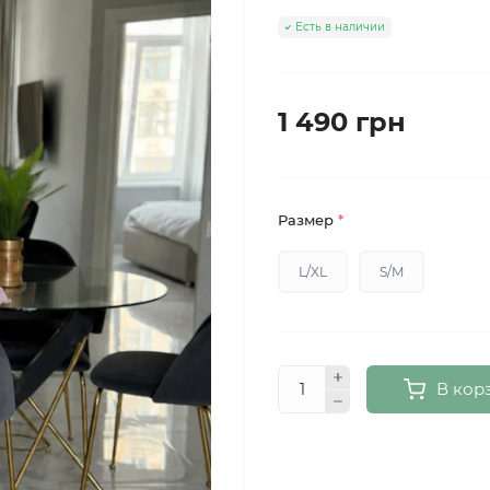
Есть в наличии
1 490 грн
Размер
*
L/XL
S/M
В кор