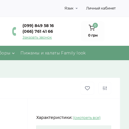
Язык
Личный кабинет
(099) 849 58 16
0
(066) 761 41 66
0 грн
Заказать звонок
боры
Пижамы и халаты Family look
Характеристики:
(смотреть все)