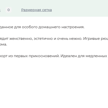
в
0
Размерная сетка
озданное для особого домашнего настроения.
ядит женственно, эстетично и очень нежно. Игривые рю
рма.
мфорт из первых прикосновений. Идеален для медленных