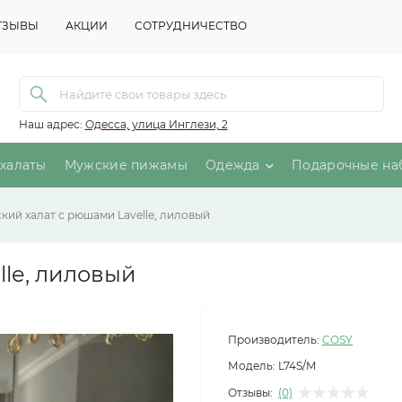
ТЗЫВЫ
АКЦИИ
СОТРУДНИЧЕСТВО
Наш адрес:
Одесса, улица Инглези, 2
халаты
Мужские пижамы
Одежда
Подарочные на
кий халат с рюшами Lavelle, лиловый
lle, лиловый
Производитель:
COSY
Модель:
L74S/M
Отзывы:
(0)