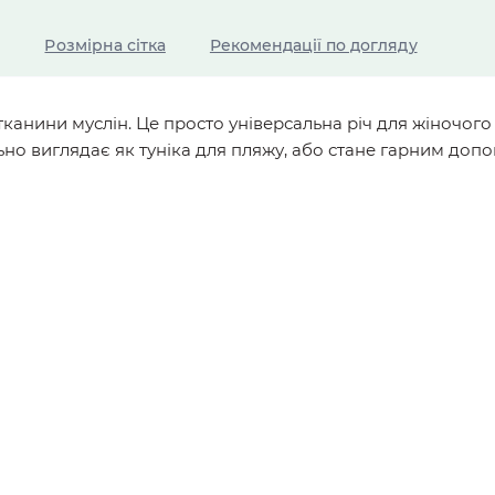
Розмірна сітка
Рекомендації по догляду
 тканини муслін. Це просто універсальна річ для жіночо
но виглядає як туніка для пляжу, або стане гарним доп