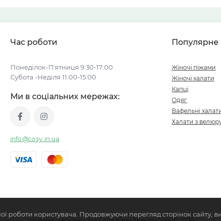
Час роботи
Популярне
Понеділок-Пʼятниця 9:30-17:00
Жіночі піжами
Субота -Неділя 11:00-15:00
Жіночі халати
Капці
Ми в соціальних мережах:
Одяг
Вафельні халат
Халати з велюр
info@cosy.in.ua
ої роботи користувача. Продовжуючи перегляд сторінок сайту, в
Інтернет-магазин одягу для дому бренду Cosy © 2026