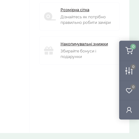
Розмірна сітка
Дізнайтесь як потрібно
правильно робити заміри
Накопичувальні знижки
0
Збирайте бонуси і
подарунки
0
0