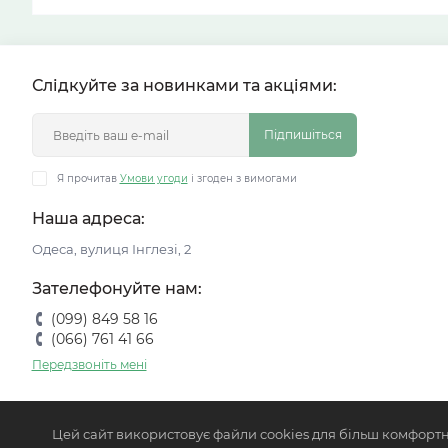
Слідкуйте за новинками та акціями:
Підпишіться
Я прочитав
Умови угоди
і згоден з вимогами
Наша адреса:
Одеса, вулиця Інглезі, 2
Зателефонуйте нам:
(099) 849 58 16
(066) 761 41 66
Передзвоніть мені
Цей сайт використовує файли cookies для більш комфортн