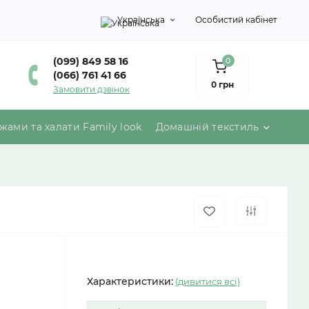
Українська
Особистий кабінет
(099) 849 58 16
0
(066) 761 41 66
0 грн
Замовити дзвінок
жами та халати Family look
Домашній текстиль
Характеристики:
(дивитися всі)