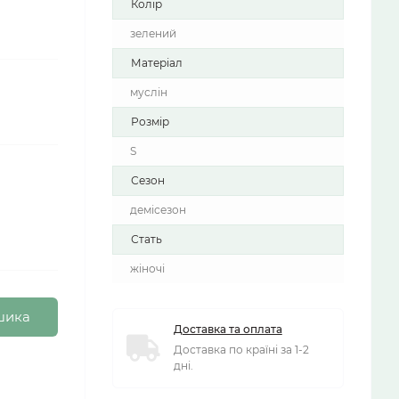
Колір
зелений
Матеріал
муслін
Розмір
S
Сезон
демісезон
Стать
жіночі
шика
Доставка та оплата
Доставка по країні за 1-2
дні.