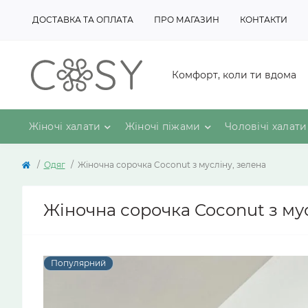
ДОСТАВКА ТА ОПЛАТА
ПРО МАГАЗИН
КОНТАКТИ
Комфорт, коли ти вдома
Жіночі халати
Жіночі піжами
Чоловічі халати
Одяг
Жіночна сорочка Coconut з мусліну, зелена
Жіночна сорочка Coconut з мус
Популярний