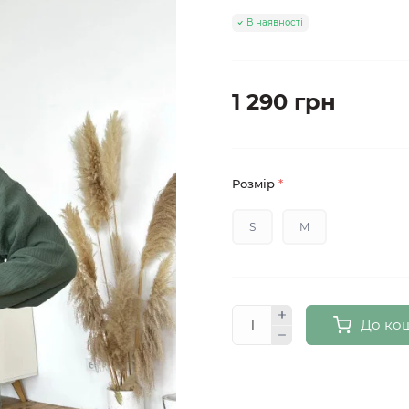
В наявності
1 290 грн
Розмір
*
S
M
До ко