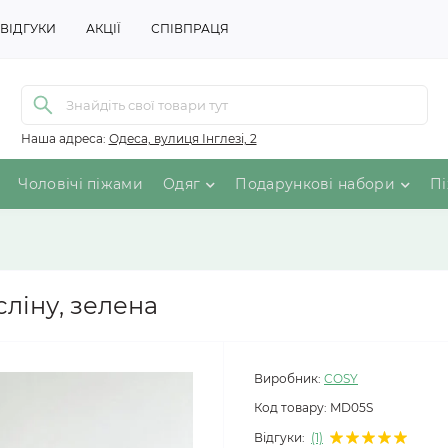
ВІДГУКИ
АКЦІЇ
СПІВПРАЦЯ
Наша адреса:
Одеса, вулиця Інглезі, 2
Чоловічі піжами
Одяг
Подарункові набори
Пі
ліну, зелена
Виробник:
COSY
Код товару:
MD05S
Відгуки:
(1)